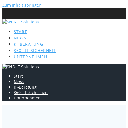
Zum Inhalt springen
START
NEWS
KI-BERATUNG
360° IT-SICHERHEIT
UNTERNEHMEN
Start
News
KI-Beratung
360° IT-Sicherheit
Unternehmen